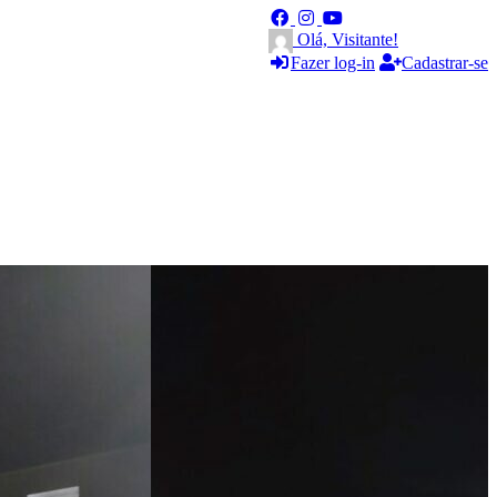
Olá, Visitante!
Fazer log-in
Cadastrar-se