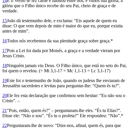
14
E o Verbo se fez carne e habitou entre nós, e vimos sua glória, a
glória que o Filho único recebe do seu Pai, cheio de graça e de
verdade.
15
João dá testemunho dele, e exclama: “Eis aquele de quem eu
disse: O que vem depois de mim é maior do que eu, porque existia
antes de mim”.
16
Todos nós recebemos da sua plenitude graça sobre graça.*
17
Pois a Lei foi dada por Moisés, a graça e a verdade vieram por
Jesus Cristo.
18
Ninguém jamais viu Deus. O Filho único, que está no seio do Pai,
foi quem o revelou. (= Mt 3,1-17 = Mc 1,1-13 = Lc 3,1-17)
19
Este foi o testemunho de João, quando os judeus lhe enviaram de
Jerusalém sacerdotes e levitas para perguntar-lhe: “Quem és tu?”.
20
Ele fez esta declaração que confirmou sem hesitar: “Eu não sou o
Cristo”. –
21
“Pois, então, quem és?” – perguntaram-lhe eles. “És tu Elias?”.
Disse ele: “Não o sou”. “És tu o profeta?” Ele respondeu: “Não”.*
22
Perguntaram-lhe de novo: “Dize-nos, afinal, quem és, para que