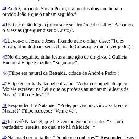
40
André, irmão de Simão Pedro, era um dos dois que tinham
ouvido João e que o tinham seguido.*
41
Foi ele então logo à procura de seu irmão e disse-lhe: “Achamos
o Messias (que quer dizer o Cristo)”.
42
Levou-o a Jesus, e Jesus, fixando nele o olhar, disse: “Tu és
Simão, filho de João; serás chamado Cefas (que quer dizer pedra)”.
43
No dia seguinte, tinha Jesus a intenção de dirigir-se à Galileia.
Encontra Filipe e diz-lhe: “Segue-me”.
44
(Filipe era natural de Betsaida, cidade de André e Pedro.)
45
Filipe encontra Natanael e diz-lhe: “Achamos aquele de quem
Moisés escreveu na Lei e que os profetas anunciaram: é Jesus de
Nazaré, filho de José”.*
46
Respondeu-lhe Natanael: “Pode, porventura, vir coisa boa de
Nazaré?” Filipe retrucou: “Vem e vê”.
47
Jesus vê Natanael, que lhe vem ao encontro, e diz: “Eis um
verdadeiro israelita, no qual não há falsidade”.*
48
Natanael pergunta-lhe: “Donde me conheces?” Res­pondeu Jesus: