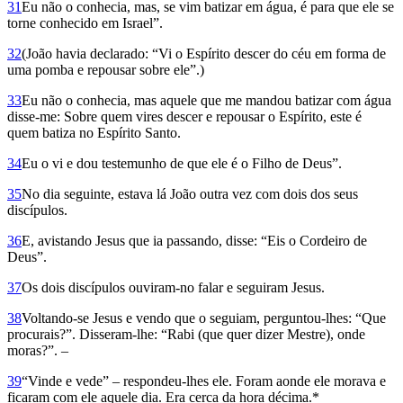
31
Eu não o conhecia, mas, se vim batizar em água, é para que ele se
torne conhecido em Israel”.
32
(João havia declarado: “Vi o Espírito descer do céu em forma de
uma pomba e repousar sobre ele”.)
33
Eu não o conhecia, mas aquele que me mandou batizar com água
disse-me: Sobre quem vires descer e repousar o Espírito, este é
quem batiza no Espírito Santo.
34
Eu o vi e dou testemunho de que ele é o Filho de Deus”.
35
No dia seguinte, estava lá João outra vez com dois dos seus
discípulos.
36
E, avistando Jesus que ia passando, disse: “Eis o Cordeiro de
Deus”.
37
Os dois discípulos ouviram-no falar e seguiram Jesus.
38
Voltando-se Jesus e vendo que o seguiam, perguntou-lhes: “Que
procurais?”. Disseram-lhe: “Rabi (que quer dizer Mestre), onde
moras?”. –
39
“Vinde e vede” – res­pondeu-lhes ele. Foram aonde ele morava e
ficaram com ele aquele dia. Era cerca da hora décima.*