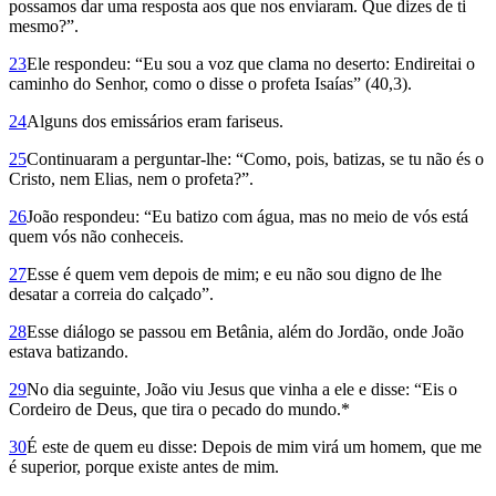
possamos dar uma resposta aos que nos enviaram. Que dizes de ti
mesmo?”.
23
Ele respondeu: “Eu sou a voz que clama no deserto: Endireitai o
caminho do Senhor, como o disse o profeta Isaías” (40,3).
24
Alguns dos emissários eram fariseus.
25
Continuaram a perguntar-lhe: “Como, pois, batizas, se tu não és o
Cristo, nem Elias, nem o profeta?”.
26
João respondeu: “Eu batizo com água, mas no meio de vós está
quem vós não conheceis.
27
Esse é quem vem depois de mim; e eu não sou digno de lhe
desatar a correia do calçado”.
28
Esse diálogo se passou em Betânia, além do Jordão, onde João
estava batizando.
29
No dia seguinte, João viu Jesus que vinha a ele e disse: “Eis o
Cordeiro de Deus, que tira o pecado do mundo.*
30
É este de quem eu disse: Depois de mim virá um homem, que me
é superior, porque existe antes de mim.