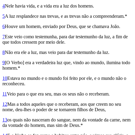
4
Nele havia vida, e a vida era a luz dos homens.
5
A luz resplandece nas trevas, e as trevas não a compreenderam.*
6
Houve um homem, enviado por Deus, que se chamava João.
7
Este veio como testemunha, para dar testemunho da luz, a fim de
que todos cressem por meio dele.
8
Não era ele a luz, mas veio para dar testemunho da luz.
9
[O Verbo] era a verdadeira luz que, vindo ao mundo, ilumina todo
homem.*
10
Estava no mundo e o mundo foi feito por ele, e o mundo não o
reconheceu.
11
Veio para o que era seu, mas os seus não o receberam.
12
Mas a todos aqueles que o receberam, aos que creem no seu
nome, deu-lhes o poder de se tornarem filhos de Deus,
13
os quais não nasceram do sangue, nem da vontade da carne, nem
da vontade do homem, mas sim de Deus.*