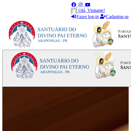
Olá, Visitante!
Fazer log-in
Cadastrar-se