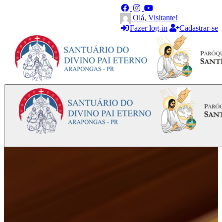
Olá, Visitante!
Fazer log-in
Cadastrar-se