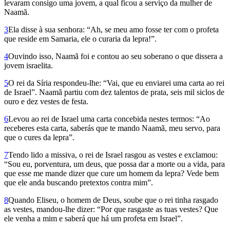
levaram consigo uma jovem, a qual ficou a serviço da mulher de
Naamã.
3
Ela disse à sua senhora: “Ah, se meu amo fosse ter com o profeta
que reside em Samaria, ele o curaria da lepra!”.
4
Ouvindo isso, Naamã foi e contou ao seu soberano o que dissera a
jovem israelita.
5
O rei da Síria respondeu-lhe: “Vai, que eu enviarei uma carta ao rei
de Israel”. Naamã partiu com dez talentos de prata, seis mil siclos de
ouro e dez vestes de festa.
6
Levou ao rei de Israel uma carta concebida nestes termos: “Ao
receberes esta carta, saberás que te mando Naamã, meu servo, para
que o cures da lepra”.
7
Tendo lido a missiva, o rei de Israel rasgou as vestes e exclamou:
“Sou eu, porventura, um deus, que possa dar a morte ou a vida, para
que esse me mande dizer que cure um homem da lepra? Vede bem
que ele anda buscando pretextos contra mim”.
8
Quando Eliseu, o homem de Deus, soube que o rei tinha rasgado
as vestes, mandou-lhe dizer: “Por que rasgaste as tuas vestes? Que
ele venha a mim e saberá que há um profeta em Israel”.