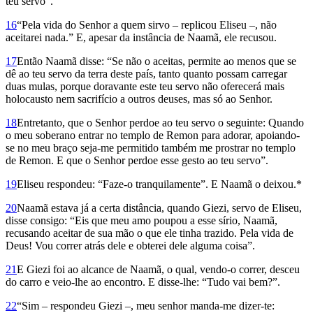
teu servo”.
16
“Pela vida do Senhor a quem sirvo – replicou Eliseu –, não
aceitarei nada.” E, apesar da instância de Naamã, ele recusou.
17
Então Naamã disse: “Se não o aceitas, permite ao menos que se
dê ao teu servo da terra deste país, tanto quanto possam carregar
duas mulas, porque doravante este teu servo não oferecerá mais
holocausto nem sacrifício a outros deuses, mas só ao Senhor.
18
Entretanto, que o Senhor perdoe ao teu servo o seguinte: Quando
o meu soberano entrar no templo de Remon para adorar, apoiando-
se no meu braço seja-me permitido também me prostrar no templo
de Remon. E que o Senhor perdoe esse gesto ao teu servo”.
19
Eliseu respondeu: “Faze-o tranquilamente”. E Naamã o deixou.*
20
Naamã estava já a certa distância, quando Giezi, servo de Eliseu,
disse consigo: “Eis que meu amo poupou a esse sírio, Naamã,
recusando aceitar de sua mão o que ele tinha trazido. Pela vida de
Deus! Vou correr atrás dele e obterei dele alguma coisa”.
21
E Giezi foi ao alcance de Naamã, o qual, vendo-o correr, desceu
do carro e veio-lhe ao encontro. E disse-lhe: “Tudo vai bem?”.
22
“Sim – respondeu Giezi –, meu senhor manda-me dizer-te: