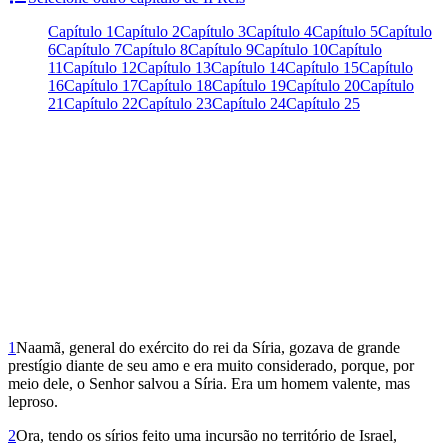
Capítulo 1
Capítulo 2
Capítulo 3
Capítulo 4
Capítulo 5
Capítulo
6
Capítulo 7
Capítulo 8
Capítulo 9
Capítulo 10
Capítulo
11
Capítulo 12
Capítulo 13
Capítulo 14
Capítulo 15
Capítulo
16
Capítulo 17
Capítulo 18
Capítulo 19
Capítulo 20
Capítulo
21
Capítulo 22
Capítulo 23
Capítulo 24
Capítulo 25
1
Naamã, general do exército do rei da Síria, gozava de grande
prestígio diante de seu amo e era muito considerado, porque, por
meio dele, o Senhor salvou a Síria. Era um homem valente, mas
leproso.
2
Ora, tendo os sírios feito uma incursão no território de Israel,