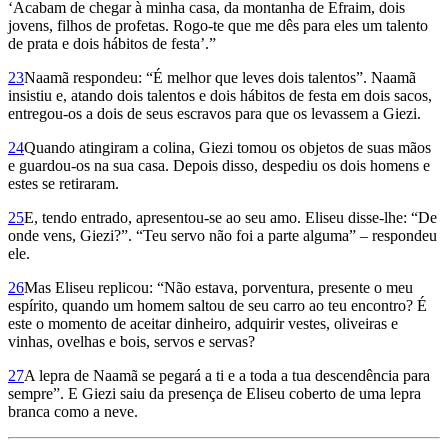
‘Acabam de chegar à minha casa, da montanha de Efraim, dois
jovens, filhos de profetas. Rogo-te que me dês para eles um talento
de prata e dois hábitos de festa’.”
23
Naamã respondeu: “É melhor que leves dois talentos”. Naamã
insistiu e, atando dois talentos e dois hábitos de festa em dois sacos,
entregou-os a dois de seus escravos para que os levassem a Giezi.
24
Quando atingiram a colina, Giezi tomou os objetos de suas mãos
e guardou-os na sua casa. Depois disso, despediu os dois homens e
estes se retiraram.
25
E, tendo entrado, apresentou-se ao seu amo. Eliseu disse-lhe: “De
onde vens, Giezi?”. “Teu servo não foi a parte alguma” – respondeu
ele.
26
Mas Eliseu replicou: “Não estava, porventura, presente o meu
espírito, quando um homem saltou de seu carro ao teu encontro? É
este o momento de aceitar dinheiro, adquirir vestes, oliveiras e
vinhas, ovelhas e bois, servos e servas?
27
A lepra de Naamã se pegará a ti e a toda a tua descendência para
sempre”. E Giezi saiu da presença de Eliseu coberto de uma lepra
branca como a neve.