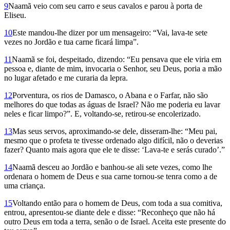
9
Naamã veio com seu carro e seus cavalos e parou à porta de
Eliseu.
10
Este mandou-lhe dizer por um mensageiro: “Vai, lava-te sete
vezes no Jordão e tua carne ficará limpa”.
11
Naamã se foi, despeitado, dizendo: “Eu pensava que ele viria em
pessoa e, diante de mim, invocaria o Senhor, seu Deus, poria a mão
no lugar afetado e me curaria da lepra.
12
Porventura, os rios de Damasco, o Abana e o Farfar, não são
melhores do que todas as águas de Israel? Não me poderia eu lavar
neles e ficar limpo?”. E, voltando-se, retirou-se encolerizado.
13
Mas seus servos, aproximando-se dele, disseram-lhe: “Meu pai,
mesmo que o profeta te tivesse ordenado algo difícil, não o deverias
fazer? Quanto mais agora que ele te disse: ‘Lava-te e serás curado’.”
14
Naamã desceu ao Jordão e banhou-se ali sete vezes, como lhe
ordenara o homem de Deus e sua carne tornou-se tenra como a de
uma criança.
15
Voltando então para o homem de Deus, com toda a sua comitiva,
entrou, apresentou-se diante dele e disse: “Reconheço que não há
outro Deus em toda a terra, senão o de Israel. Aceita este presente do