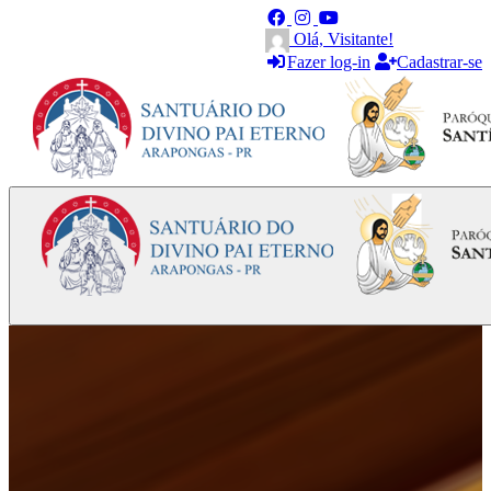
Olá, Visitante!
Fazer log-in
Cadastrar-se