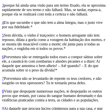
3
porque há ainda uma visão para um termo fixado, ela se aproxima
rapidamente de seu termo e não falhará. Mas, se tardar, espera-a,
porque ela se realizará com toda a certeza e não falhará.
4
Eis que sucumbe o que não tem a alma íntegra, mas o justo vive
por sua fidelidade.*
5
Sem dúvida, o vinho é traiçoeiro: o homem arrogante não tem
repouso, dilata a goela como a voragem da habitação dos mortos, e
se mostra tão insaciável como a morte; ele junta para si todas as
nações, e engloba em si todos os povos.*
6
Porventura não se entregarão todos esses a compor sátiras sobre
ele, a causticá-lo com zombarias e alusões picantes e a dizer: Ai
daquele que amontoa o bem alheio! – Até quando? – E do que
acumula sobre si o peso da dívida!*
7
Porventura não se levantarão de repente os teus credores, e não
surgirão os teus opressores? Tu te tornarás presa deles.
8
Visto que despojaste numerosas nações, te despojarão os outros
povos que restam, por causa do sangue humano derramado e das
violências praticadas contra a terra, as cidades e as populações.
9
Ai daquele que procura lucros criminosos para a sua casa, e que