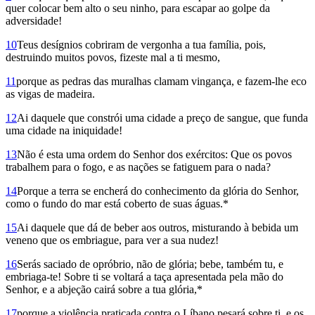
quer colocar bem alto o seu ninho, para escapar ao golpe da
adversidade!
10
Teus desígnios cobriram de vergonha a tua família, pois,
destruindo muitos povos, fizeste mal a ti mesmo,
11
porque as pedras das muralhas clamam vingança, e fazem-lhe eco
as vigas de madeira.
12
Ai daquele que constrói uma cidade a preço de sangue, que funda
uma cidade na iniquidade!
13
Não é esta uma ordem do Senhor dos exércitos: Que os povos
trabalhem para o fogo, e as nações se fatiguem para o nada?
14
Porque a terra se encherá do conhecimento da glória do Senhor,
como o fundo do mar está coberto de suas águas.*
15
Ai daquele que dá de beber aos outros, misturando à bebida um
veneno que os embriague, para ver a sua nudez!
16
Serás saciado de opróbrio, não de glória; bebe, também tu, e
embriaga-te! Sobre ti se voltará a taça apresentada pela mão do
Senhor, e a abjeção cairá sobre a tua glória,*
17
porque a violência praticada contra o Líbano pesará sobre ti, e os