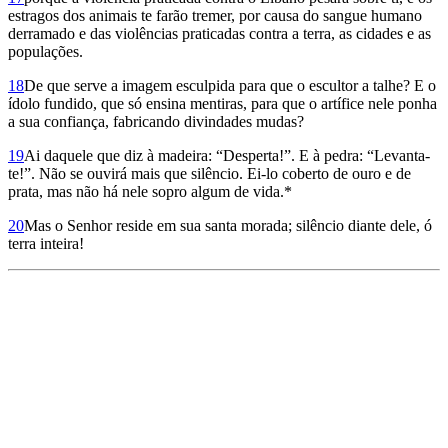
estragos dos animais te farão tremer, por causa do sangue humano
derramado e das violências praticadas contra a terra, as cidades e as
populações.
18
De que serve a imagem esculpida para que o escultor a talhe? E o
ídolo fundido, que só ensina mentiras, para que o artífice nele ponha
a sua confiança, fabricando divindades mudas?
19
Ai daquele que diz à madeira: “Desperta!”. E à pedra: “Levanta-
te!”. Não se ouvirá mais que silêncio. Ei-lo coberto de ouro e de
prata, mas não há nele sopro algum de vida.*
20
Mas o Senhor reside em sua santa morada; silêncio diante dele, ó
terra inteira!