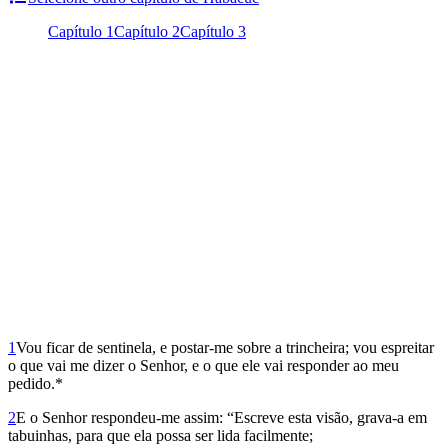
Capítulo 1
Capítulo 2
Capítulo 3
1
Vou ficar de sentinela, e postar-me sobre a trincheira; vou espreitar
o que vai me dizer o Senhor, e o que ele vai responder ao meu
pedido.*
2
E o Senhor respondeu-me assim: “Escreve esta visão, grava-a em
tabuinhas, para que ela possa ser lida facilmente;