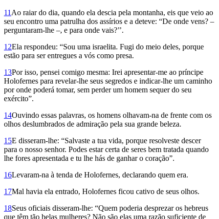
11
Ao raiar do dia, quando ela descia pela montanha, eis que veio ao
seu encontro uma patrulha dos assírios e a deteve: “De onde vens? –
perguntaram-lhe –, e para onde vais?’’.
12
Ela respondeu: “Sou uma israelita. Fugi do meio deles, porque
estão para ser entregues a vós como presa.
13
Por isso, pensei comigo mesma: Irei apresentar-me ao príncipe
Holofernes para revelar-lhe seus segredos e indicar-lhe um caminho
por onde poderá tomar, sem perder um homem sequer do seu
exército”.
14
Ouvindo essas palavras, os homens olhavam-na de frente com os
olhos deslumbrados de admiração pela sua grande beleza.
15
E disseram-lhe: “Salvaste a tua vida, porque resolveste descer
para o nosso senhor. Podes estar certa de seres bem tratada quando
lhe fores apresentada e tu lhe hás de ganhar o coração”.
16
Levaram-na à tenda de Holofernes, declarando quem era.
17
Mal havia ela entrado, Holofernes ficou cativo de seus olhos.
18
Seus oficiais disseram-lhe: “Quem poderia desprezar os hebreus
que têm tão belas mulheres? Não são elas uma razão suficiente de