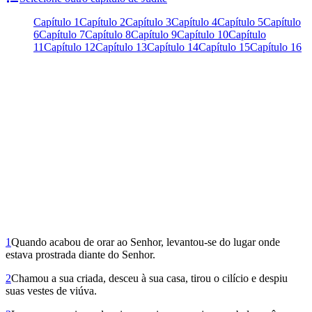
Capítulo 1
Capítulo 2
Capítulo 3
Capítulo 4
Capítulo 5
Capítulo
6
Capítulo 7
Capítulo 8
Capítulo 9
Capítulo 10
Capítulo
11
Capítulo 12
Capítulo 13
Capítulo 14
Capítulo 15
Capítulo 16
1
Quando acabou de orar ao Senhor, levantou-se do lugar onde
estava prostrada diante do Senhor.
2
Chamou a sua criada, desceu à sua casa, tirou o cilício e despiu
suas vestes de viúva.