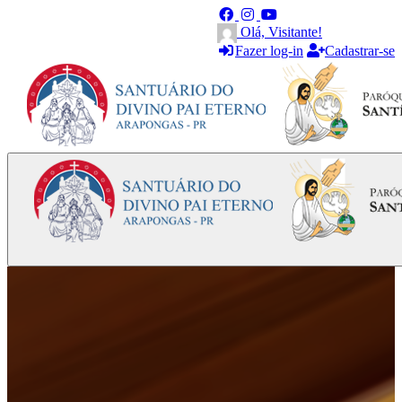
Olá, Visitante!
Fazer log-in
Cadastrar-se