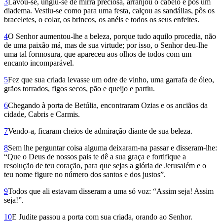
3
Lavou-se, ungiu-se de mirra preciosa, arranjou o cabelo e pôs um
diadema. Vestiu-se como para uma festa, calçou as sandálias, pôs os
braceletes, o colar, os brincos, os anéis e todos os seus enfeites.
4
O Senhor aumentou-lhe a beleza, porque tudo aquilo procedia, não
de uma paixão má, mas de sua virtude; por isso, o Senhor deu-lhe
uma tal formosura, que apareceu aos olhos de todos com um
encanto incomparável.
5
Fez que sua criada levasse um odre de vinho, uma garrafa de óleo,
grãos torrados, figos secos, pão e queijo e partiu.
6
Chegando à porta de Betúlia, encontraram Ozias e os anciãos da
cidade, Cabris e Carmis.
7
Vendo-a, ficaram cheios de admiração diante de sua beleza.
8
Sem lhe perguntar coisa alguma deixaram-na passar e disseram-lhe:
“Que o Deus de nossos pais te dê a sua graça e fortifique a
resolução de teu coração, para que sejas a glória de Jerusalém e o
teu nome figure no número dos santos e dos justos”.
9
Todos que ali estavam disseram a uma só voz: “Assim seja! Assim
seja!”.
10
E Judite passou a porta com sua criada, orando ao Senhor.