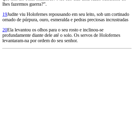
lhes fazermos guerra?”.
19
Judite viu Holofernes repousando em seu leito, sob um cortinado
ornado de púrpura, ouro, esmeralda e pedras preciosas incrustradas
20
Ela levantou os olhos para o seu rosto e inclinou-se
profundamente diante dele até o solo. Os servos de Holofernes
levantaram-na por ordem do seu senhor.