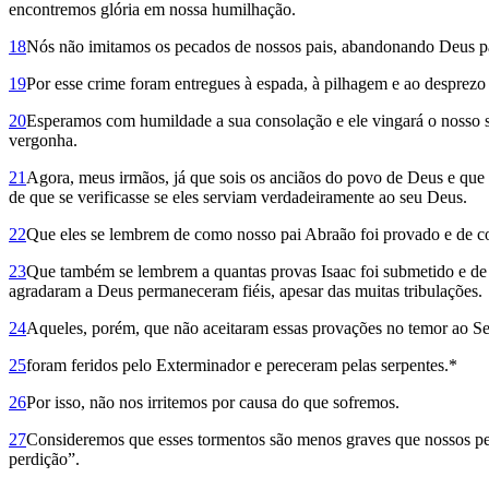
encontremos glória em nossa humilhação.
18
Nós não imitamos os pecados de nossos pais, abandonando Deus pa
19
Por esse crime foram entregues à espada, à pilhagem e ao desprezo
20
Esperamos com humildade a sua consolação e ele vingará o nosso s
vergonha.
21
Agora, meus irmãos, já que sois os anciãos do povo de Deus e que 
de que se verificasse se eles serviam verdadeiramente ao seu Deus.
22
Que eles se lembrem de como nosso pai Abraão foi provado e de co
23
Que também se lembrem a quantas provas Isaac foi submetido e de
agradaram a Deus permaneceram fiéis, apesar das muitas tribulações.
24
Aqueles, porém, que não aceitaram essas provações no temor ao S
25
foram feridos pelo Exterminador e pereceram pelas serpentes.*
26
Por isso, não nos irritemos por causa do que sofremos.
27
Consideremos que esses tormentos são menos graves que nossos pe
perdição”.