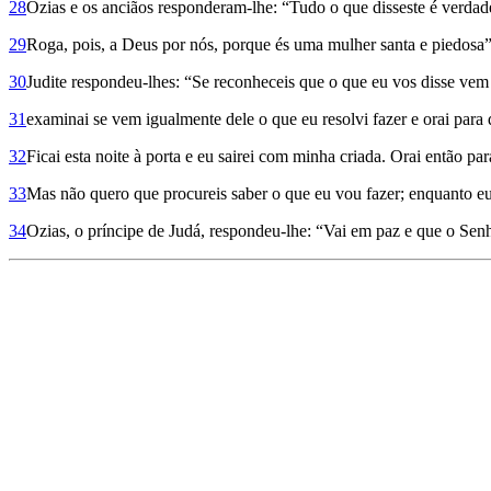
28
Ozias e os anciãos responderam-lhe: “Tudo o que disseste é verdade
29
Roga, pois, a Deus por nós, porque és uma mulher santa e piedosa”
30
Judite respondeu-lhes: “Se reconheceis que o que eu vos disse vem
31
examinai se vem igualmente dele o que eu resolvi fazer e orai para
32
Ficai esta noite à porta e eu sairei com minha criada. Orai então pa
33
Mas não quero que procureis saber o que eu vou fazer; enquanto eu
34
Ozias, o príncipe de Judá, respondeu-lhe: “Vai em paz e que o Senh