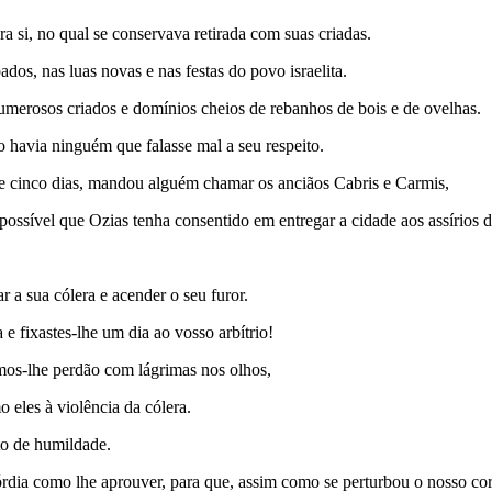
a si, no qual se conservava retirada com suas criadas.
ados, nas luas novas e nas festas do povo israe­lita.
umerosos criados e domínios cheios de rebanhos de bois e de ovelhas.
 havia ninguém que falasse mal a seu respeito.
de cinco dias, mandou alguém chamar os anciãos Cabris e Carmis,
ossível que Ozias tenha consentido em entregar a cidade aos assírios d
r a sua cólera e acender o seu furor.
e fixastes-lhe um dia ao vosso arbítrio!
amos-lhe perdão com lágrimas nos olhos,
eles à violência da cólera.
to de humildade.
rdia como lhe aprouver, para que, assim como se perturbou o nosso c