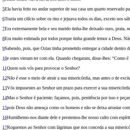
5
Ela havia feito no andar superior de sua casa um quarto reservado par
6
Trazia um cilício sobre os rins e jejuava todos os dias, exceto nos sáb
7
Era extremamente bela e seu marido tinha-lhe deixado ouro, prata, n
8
Era muito estimada por todos porque tinha grande temor a Deus. Não
9
Sabendo, pois, que Ozias tinha prometido entregar a cidade dentro 
10
e estes vieram ter com ela. Quando chegaram, disse-lhes: “Como é p
11
Quem sois vós para provocar o Senhor?
12
Não é esse o meio de atrair a sua misericórdia, mas antes o de excita
13
Vós impusestes ao Senhor um prazo para exercer a sua misericórdia 
14
Mas o Senhor é paciente; façamos, pois, penitência por isso e peç
15
pois Deus não ameaça como os homens e não se deixa arrastar como 
16
Humilhemo-nos diante dele e prestemos-lhe nosso culto com espíri
17
Roguemos ao Senhor com lágrimas que nos conceda a sua misericó