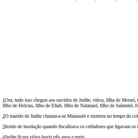
1
Ora, tudo isso chegou aos ouvidos de Judite, viúva, filha de Merari, f
filho de Helcias, filho de Eliab, filho de Natanael, filho de Salamiel, fi
2
O marido de Judite chamava-se Manas­sés e morrera no tempo da col
3
ferido de insolação quando fiscalizava os ceifadores que ligavam os 
4
Judite ficara viúva havia três anos e meio.