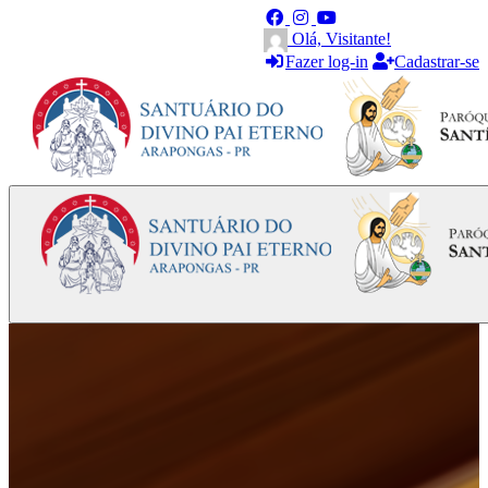
Olá, Visitante!
Fazer log-in
Cadastrar-se