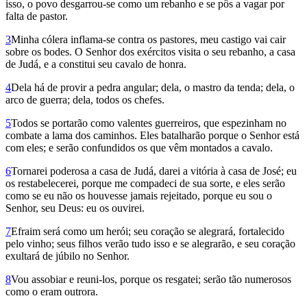
isso, o povo desgarrou-se como um rebanho e se pôs a vagar por
falta de pastor.
3
Minha cólera inflama-se contra os pastores, meu castigo vai cair
sobre os bodes. O Senhor dos exércitos visita o seu rebanho, a casa
de Judá, e a constitui seu cavalo de honra.
4
Dela há de provir a pedra angular; dela, o mastro da tenda; dela, o
arco de guerra; dela, todos os chefes.
5
Todos se portarão como valentes guerreiros, que espezinham no
combate a lama dos caminhos. Eles batalharão porque o Senhor está
com eles; e serão confundidos os que vêm montados a cavalo.
6
Tornarei poderosa a casa de Judá, darei a vitória à casa de José; eu
os restabelecerei, porque me compadeci de sua sorte, e eles serão
como se eu não os houvesse jamais rejeitado, porque eu sou o
Senhor, seu Deus: eu os ouvirei.
7
Efraim será como um herói; seu coração se alegrará, fortalecido
pelo vinho; seus filhos verão tudo isso e se alegrarão, e seu coração
exultará de júbilo no Senhor.
8
Vou assobiar e reuni-los, porque os resgatei; serão tão numerosos
como o eram outrora.