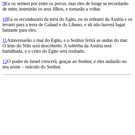
9
Eu os semeei por entre os povos, mas eles de longe se recordarão
de mim; instruirão os seus filhos, e tornarão a voltar.
10
Eu os reconduzirei da terra do Egito, eu os retirarei da Assíria e os
levarei para a terra de Galaad e do Líbano, e ali não haverá lugar
bastante para eles.
11
Atravessarão o mar do Egito, e o Senhor ferirá as ondas do mar.
O leito do Nilo será descoberto. A soberba da Assíria será
humilhada, e o cetro do Egito será roubado.
12
O poder de Israel crescerá, graças ao Senhor, e eles andarão no
seu nome – oráculo do Senhor.