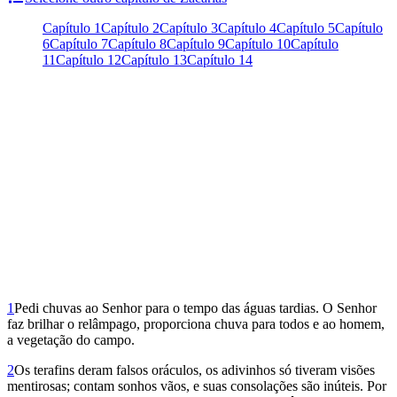
Capítulo 1
Capítulo 2
Capítulo 3
Capítulo 4
Capítulo 5
Capítulo
6
Capítulo 7
Capítulo 8
Capítulo 9
Capítulo 10
Capítulo
11
Capítulo 12
Capítulo 13
Capítulo 14
1
Pedi chuvas ao Senhor para o tempo das águas tardias. O Senhor
faz brilhar o relâmpago, proporciona chuva para todos e ao homem,
a vegetação do campo.
2
Os terafins deram falsos oráculos, os adivinhos só tiveram visões
mentirosas; contam sonhos vãos, e suas consolações são inúteis. Por