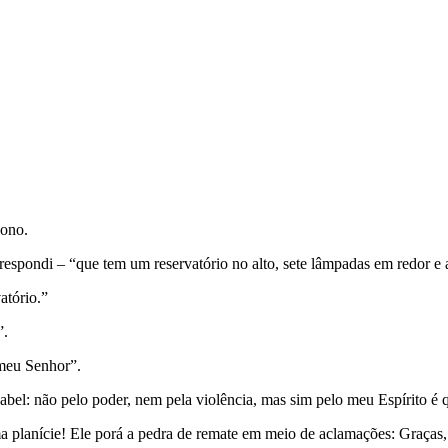
sono.
spondi – “que tem um reservatório no alto, sete lâmpadas em redor e 
atório.”
”.
 meu Senhor”.
babel: não pelo poder, nem pela violência, mas sim pelo meu Espírito é 
planície! Ele porá a pedra de remate em meio de aclamações: Graças, 