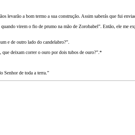
s levarão a bom termo a sua cons­trução. Assim saberás que fui enviad
o quando virem o fio de prumo na mão de Zorobabel”. Então, ele me expl
e um e de outro lado do candelabro?”.
a, que deixam correr o ouro por dois tubos de ouro?”.*
o Senhor de toda a terra.”