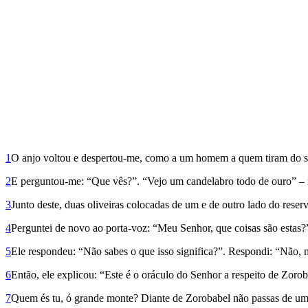
1
O anjo voltou e despertou-me, como a um homem a quem tiram do 
2
E perguntou-me: “Que vês?”. “Vejo um candelabro todo de ouro” – re
3
Junto deste, duas oliveiras colocadas de um e de outro lado do reserv
4
Perguntei de novo ao porta-voz: “Meu Senhor, que coisas são estas?
5
Ele respondeu: “Não sabes o que isso significa?”. Respondi: “Não,
6
Então, ele explicou: “Este é o oráculo do Senhor a respeito de Zoro
7
Quem és tu, ó grande monte? Diante de Zorobabel não passas de uma 