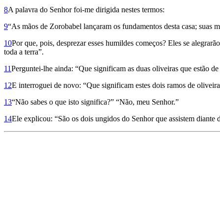
8
A palavra do Senhor foi-me dirigida nestes termos:
9
“As mãos de Zorobabel lançaram os fundamentos desta casa; suas mão
10
Por que, pois, desprezar esses humildes começos? Eles se alegrarã
toda a terra”.
11
Perguntei-lhe ain­da: “Que significam as duas oliveiras que estão d
12
E interroguei de novo: “Que significam estes dois ramos de oliveir
13
“Não sabes o que isto significa?” “Não, meu Senhor.”
14
Ele explicou: “São os dois ungidos do Senhor que assistem diante d