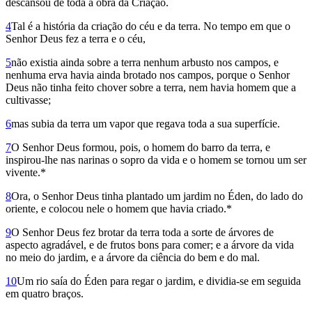
descansou de toda a obra da Criação.
4
Tal é a história da criação do céu e da terra. No tempo em que o
Senhor Deus fez a terra e o céu,
5
não exis­tia ainda sobre a terra nenhum arbusto nos campos, e
nenhuma erva havia ainda brotado nos campos, porque o Senhor
Deus não tinha feito chover sobre a terra, nem havia homem que a
cultivasse;
6
mas subia da terra um vapor que regava toda a sua superfície.
7
O Senhor Deus formou, pois, o homem do barro da terra, e
inspirou-lhe nas narinas o sopro da vida e o homem se tornou um ser
vivente.*
8
Ora, o Senhor Deus tinha plantado um jardim no Éden, do lado do
oriente, e colocou nele o homem que havia criado.*
9
O Senhor Deus fez brotar da terra toda a sorte de árvores de
aspecto agradável, e de frutos bons para comer; e a árvore da vida
no meio do jardim, e a árvore da ciência do bem e do mal.
10
Um rio saía do Éden para regar o jardim, e dividia-se em seguida
em quatro braços.