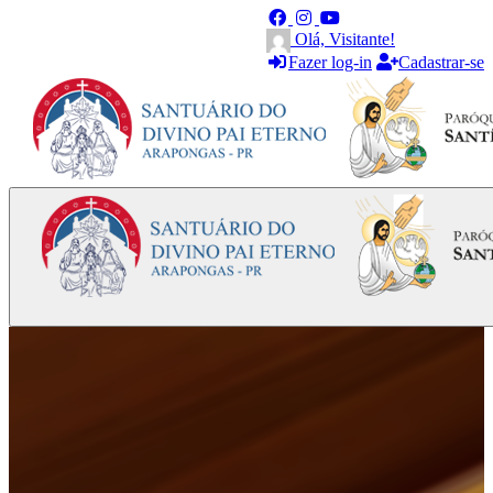
Olá, Visitante!
Fazer log-in
Cadastrar-se