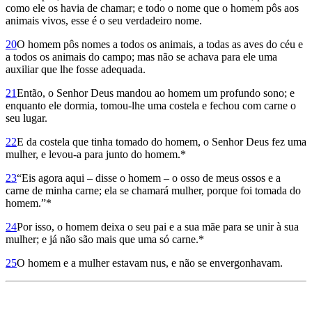
como ele os havia de chamar; e todo o nome que o homem pôs aos
animais vivos, esse é o seu verdadeiro nome.
20
O homem pôs nomes a todos os animais, a todas as aves do céu e
a todos os animais do campo; mas não se achava para ele uma
auxiliar que lhe fosse adequada.
21
Então, o Senhor Deus mandou ao homem um profundo sono; e
enquanto ele dormia, tomou-lhe uma costela e fechou com carne o
seu lugar.
22
E da costela que tinha tomado do homem, o Senhor Deus fez uma
mulher, e levou-a para junto do homem.*
23
“Eis agora aqui – disse o homem – o osso de meus ossos e a
carne de minha carne; ela se chamará mulher, porque foi tomada do
homem.”*
24
Por isso, o homem deixa o seu pai e a sua mãe para se unir à sua
mulher; e já não são mais que uma só carne.*
25
O homem e a mulher estavam nus, e não se envergonhavam.