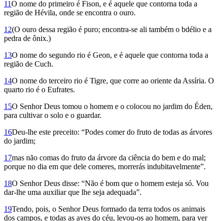
11
O no­me do primeiro é Fison, e é aquele que contorna toda a
região de Hévila, onde se encontra o ouro.
12
(O ouro dessa região é puro; encontra-se ali também o bdélio e a
pedra de ônix.)
13
O nome do segundo rio é Geon, e é aquele que contorna toda a
região de Cuch.
14
O nome do terceiro rio é Tigre, que corre ao oriente da Assíria. O
quarto rio é o Eufrates.
15
O Senhor Deus tomou o homem e o colocou no jardim do Éden,
para cultivar o solo e o guardar.
16
Deu-lhe este preceito: “Podes comer do fruto de todas as árvores
do jardim;
17
mas não comas do fruto da árvore da ciência do bem e do mal;
porque no dia em que dele comeres, morrerás indubitavelmente”.
18
O Senhor Deus disse: “Não é bom que o homem esteja só. Vou
dar-lhe uma auxiliar que lhe seja adequada”.
19
Tendo, pois, o Senhor Deus formado da terra todos os animais
dos campos, e todas as aves do céu, levou-os ao homem, para ver