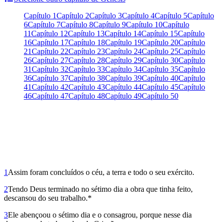
Capítulo 1
Capítulo 2
Capítulo 3
Capítulo 4
Capítulo 5
Capítulo
6
Capítulo 7
Capítulo 8
Capítulo 9
Capítulo 10
Capítulo
11
Capítulo 12
Capítulo 13
Capítulo 14
Capítulo 15
Capítulo
16
Capítulo 17
Capítulo 18
Capítulo 19
Capítulo 20
Capítulo
21
Capítulo 22
Capítulo 23
Capítulo 24
Capítulo 25
Capítulo
26
Capítulo 27
Capítulo 28
Capítulo 29
Capítulo 30
Capítulo
31
Capítulo 32
Capítulo 33
Capítulo 34
Capítulo 35
Capítulo
36
Capítulo 37
Capítulo 38
Capítulo 39
Capítulo 40
Capítulo
41
Capítulo 42
Capítulo 43
Capítulo 44
Capítulo 45
Capítulo
46
Capítulo 47
Capítulo 48
Capítulo 49
Capítulo 50
1
Assim foram concluídos o céu, a ter­ra e todo o seu exército.
2
Tendo Deus terminado no sétimo dia a obra que tinha feito,
descansou do seu trabalho.*
3
Ele abençoou o sétimo dia e o consagrou, porque nesse dia