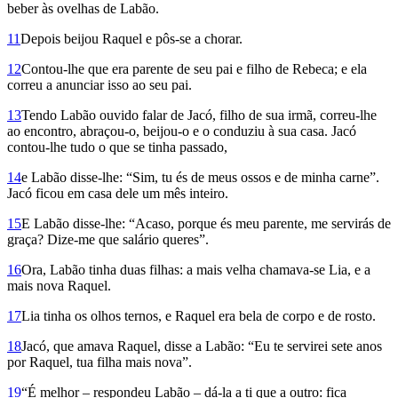
beber às ovelhas de Labão.
11
Depois beijou Raquel e pôs-se a chorar.
12
Contou-lhe que era parente de seu pai e filho de Rebeca; e ela
correu a anunciar isso ao seu pai.
13
Tendo Labão ouvido falar de Jacó, filho de sua irmã, correu-lhe
ao encontro, abraçou-o, beijou-o e o conduziu à sua casa. Jacó
contou-lhe tudo o que se tinha passado,
14
e Labão disse-lhe: “Sim, tu és de meus ossos e de minha carne”.
Jacó ficou em casa dele um mês inteiro.
15
E Labão disse-lhe: “Acaso, porque és meu parente, me servirás de
graça? Dize-me que salário queres”.
16
Ora, Labão tinha duas filhas: a mais velha chamava-se Lia, e a
mais nova Raquel.
17
Lia tinha os olhos ternos, e Raquel era bela de corpo e de rosto.
18
Jacó, que amava Raquel, disse a Labão: “Eu te servirei sete anos
por Raquel, tua filha mais nova”.
19
“É melhor – respondeu Labão – dá-la a ti que a outro: fica