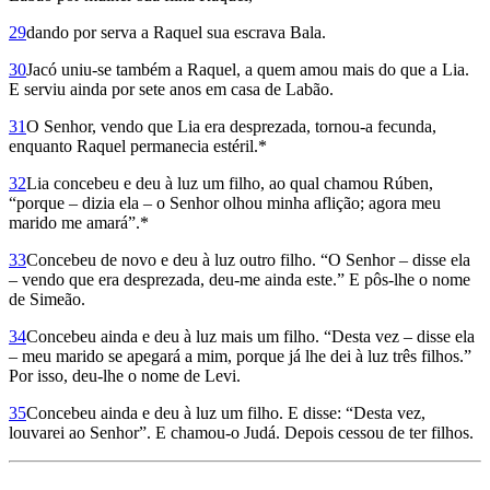
29
dando por serva a Raquel sua escrava Bala.
30
Jacó uniu-se também a Raquel, a quem amou mais do que a Lia.
E serviu ainda por sete anos em casa de Labão.
31
O Senhor, vendo que Lia era des­prezada, tornou-a fecunda,
enquanto Raquel permanecia estéril.*
32
Lia concebeu e deu à luz um filho, ao qual chamou Rúben,
“porque – dizia ela – o Senhor olhou minha aflição; agora meu
marido me amará”.*
33
Concebeu de novo e deu à luz outro filho. “O Senhor – disse ela
– vendo que era desprezada, deu-me ainda este.” E pôs-lhe o nome
de Simeão.
34
Concebeu ainda e deu à luz mais um filho. “Desta vez – disse ela
– meu marido se apegará a mim, porque já lhe dei à luz três filhos.”
Por isso, deu-lhe o nome de Levi.
35
Concebeu ainda e deu à luz um filho. E disse: “Desta vez,
louvarei ao Senhor”. E chamou-o Judá. Depois cessou de ter filhos.