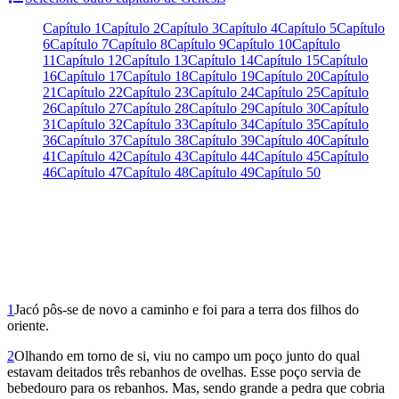
Capítulo 1
Capítulo 2
Capítulo 3
Capítulo 4
Capítulo 5
Capítulo
6
Capítulo 7
Capítulo 8
Capítulo 9
Capítulo 10
Capítulo
11
Capítulo 12
Capítulo 13
Capítulo 14
Capítulo 15
Capítulo
16
Capítulo 17
Capítulo 18
Capítulo 19
Capítulo 20
Capítulo
21
Capítulo 22
Capítulo 23
Capítulo 24
Capítulo 25
Capítulo
26
Capítulo 27
Capítulo 28
Capítulo 29
Capítulo 30
Capítulo
31
Capítulo 32
Capítulo 33
Capítulo 34
Capítulo 35
Capítulo
36
Capítulo 37
Capítulo 38
Capítulo 39
Capítulo 40
Capítulo
41
Capítulo 42
Capítulo 43
Capítulo 44
Capítulo 45
Capítulo
46
Capítulo 47
Capítulo 48
Capítulo 49
Capítulo 50
1
Jacó pôs-se de novo a caminho e foi para a terra dos filhos do
oriente.
2
Olhando em torno de si, viu no campo um poço junto do qual
estavam dei­tados três rebanhos de ovelhas. Esse poço servia de
bebedouro para os reba­nhos. Mas, sendo grande a pedra que cobria