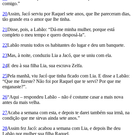
comigo.”
20
Assim, Jacó serviu por Raquel sete anos, que lhe pareceram dias,
tão grande era o amor que lhe tinha.
21
Disse, pois, a Labão: “Dá-me minha mulher, porque está
completo o meu tempo e quero desposá-la”.
22
Labão reuniu todos os habitantes do lugar e deu um banquete.
23
Mas, à noite, conduziu Lia a Jacó, que se uniu com ela.
24
E deu à sua filha Lia, sua escrava Zelfa.
25
Pela manhã, viu Jacó que tinha ficado com Lia. E disse a Labão:
“Que me fizeste? Não foi por Raquel que te servi? Por que me
enganaste?”.
26
“Aqui – respondeu Labão – não é costume casar a mais nova
antes da mais velha.
27
Acaba a semana com esta, e depois te darei também sua irmã, na
condição que me sirvas ainda sete anos.”
28
Assim fez Jacó: acabou a semana com Lia, e depois lhe deu
Labão por mulher sua filha Raquel,