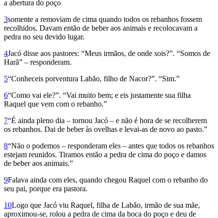
a abertura do poço
3
somente a removiam de cima quando todos os rebanhos fossem
recolhidos. Davam então de beber aos animais e recolocavam a
pedra no seu devido lugar.
4
Jacó disse aos pastores: “Meus ir­mãos, de onde sois?”. “Somos de
Harã” – responderam.
5
“Conheceis porventura Labão, filho de Nacor?”. “Sim.”
6
“Como vai ele?”. “Vai muito bem; e eis justamente sua filha
Raquel que vem com o rebanho.”
7
“É ainda pleno dia – tornou Jacó – e não é hora de se recolherem
os rebanhos. Dai de beber às ovelhas e levai-as de novo ao pasto.”
8
“Não o podemos – responde­ram eles – antes que todos os rebanhos
estejam reunidos. Tiramos então a pedra de cima do poço e damos
de beber aos animais.”
9
Falava ainda com eles, quando chegou Raquel com o rebanho do
seu pai, porque era pastora.
10
Logo que Jacó viu Raquel, filha de Labão, irmão de sua mãe,
aproximou-se, rolou a pedra de cima da boca do poço e deu de