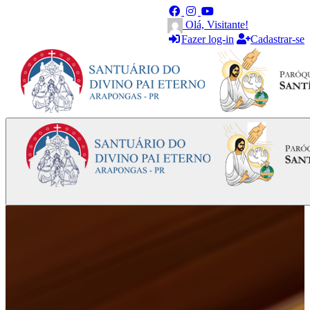
Olá, Visitante!
Fazer log-in
Cadastrar-se