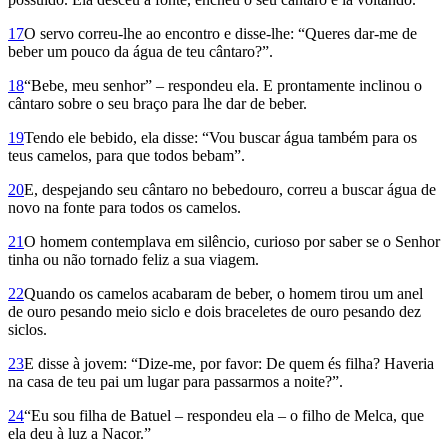
17
O servo correu-lhe ao encontro e disse-lhe: “Queres dar-me de
beber um pouco da água de teu cântaro?”.
18
“Bebe, meu senhor” – respondeu ela. E prontamente inclinou o
cântaro sobre o seu braço para lhe dar de beber.
19
Tendo ele bebido, ela disse: “Vou buscar água também para os
teus camelos, para que todos bebam”.
20
E, despejando seu cântaro no bebedouro, correu a buscar água de
novo na fonte para todos os camelos.
21
O homem contemplava em silêncio, curioso por saber se o Senhor
tinha ou não tornado feliz a sua viagem.
22
Quando os camelos acabaram de beber, o homem tirou um anel
de ouro pesando meio siclo e dois braceletes de ouro pesando dez
siclos.
23
E disse à jovem: “Dize-me, por favor: De quem és filha? Haveria
na casa de teu pai um lugar para passarmos a noite?”.
24
“Eu sou filha de Batuel – respondeu ela – o filho de Melca, que
ela deu à luz a Nacor.”