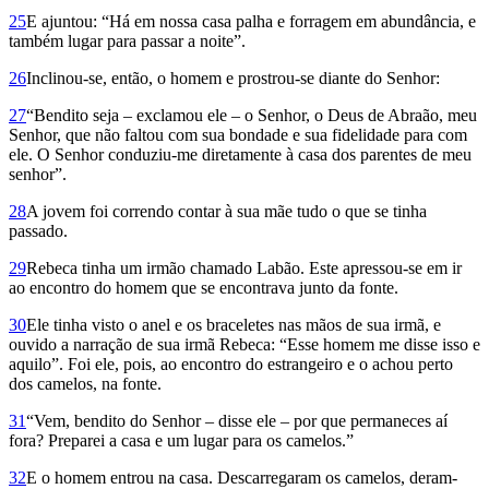
25
E ajuntou: “Há em nossa casa palha e forragem em abundância, e
também lugar para passar a noite”.
26
Inclinou-se, então, o homem e prostrou-se diante do Senhor:
27
“Bendito seja – exclamou ele – o Senhor, o Deus de Abraão, meu
Senhor, que não faltou com sua bondade e sua fidelidade para com
ele. O Senhor conduziu-me diretamente à casa dos parentes de meu
se­nhor”.
28
A jovem foi correndo contar à sua mãe tudo o que se tinha
passado.
29
Rebeca tinha um irmão chamado Labão. Este apressou-se em ir
ao encontro do homem que se encontrava junto da fonte.
30
Ele tinha visto o anel e os braceletes nas mãos de sua irmã, e
ouvido a narração de sua irmã Rebeca: “Esse homem me disse isso e
aquilo”. Foi ele, pois, ao encontro do estrangeiro e o achou perto
dos camelos, na fonte.
31
“Vem, bendito do Senhor – disse ele – por que permaneces aí
fora? Preparei a casa e um lugar para os camelos.”
32
E o homem entrou na casa. Descarregaram os camelos, deram-