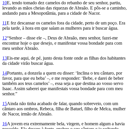
10
E, tendo tomado dez camelos do rebanho de seu senhor, partiu,
levando as mãos cheias das riquezas de Abraão. E pôs-se a caminho,
andando para a Mesopotâmia, para a cidade de Nacor.
11
E fez descansar os camelos fora da cidade, perto de um poço. Era
pela tarde, à hora em que saíam as mulheres para ir buscar água.
12
“Senhor – disse ele –, Deus de Abraão, meu senhor, fazei-me
encontrar hoje o que desejo, e manifestar vossa bondade para com
meu senhor Abraão.
13
Eis-me aqui, de pé, junto desta fonte onde as filhas dos habitantes
da cidade virão buscar água.
14
Portanto, a donzela a quem eu disser: ‘Inclina o teu cântaro, por
favor, para que eu beba’ –, e me responder: ‘Bebe, e darei de beber
também aos teus camelos’ –, essa seja a que destina ao vosso servo
Isaac. Assim saberei que manifestais vossa bondade para com meu
senhor.”
15
Ainda não tinha acabado de falar, quando sobreveio, com um
cântaro aos ombros, Rebeca, filha de Batuel, filho de Melca, mulher
de Nacor, irmão de Abraão.
16
A jovem era extremamente bela, virgem, e homem algum a havia
possuído. Ela desceu à fonte, encheu o seu cântaro e ia voltando.