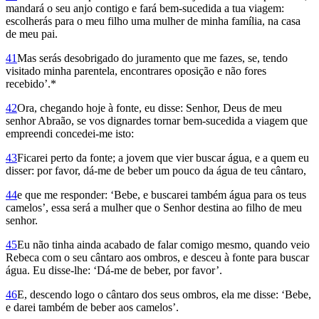
mandará o seu anjo contigo e fará bem-sucedida a tua viagem:
escolherás para o meu filho uma mulher de minha família, na casa
de meu pai.
41
Mas serás desobrigado do juramento que me fazes, se, tendo
visitado minha pa­rentela, encontrares oposição e não fores
recebido’.*
42
Ora, chegando hoje à fonte, eu disse: Senhor, Deus de meu
senhor Abraão, se vos dignardes tornar bem-sucedida a viagem que
empreendi concedei-me isto:
43
Ficarei perto da fonte; a jovem que vier buscar água, e a quem eu
disser: por favor, dá-me de beber um pouco da água de teu cântaro,
44
e que me responder: ‘Bebe, e buscarei também água para os teus
camelos’, essa será a mulher que o Senhor destina ao filho de meu
senhor.
45
Eu não tinha ainda acabado de falar comigo mesmo, quando veio
Rebeca com o seu cântaro aos ombros, e desceu à fonte para buscar
água. Eu disse-lhe: ‘Dá-me de beber, por favor’.
46
E, descendo logo o cântaro dos seus ombros, ela me disse: ‘Bebe,
e darei também de beber aos camelos’.