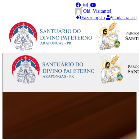
Olá, Visitante!
Fazer log-in
Cadastrar-se