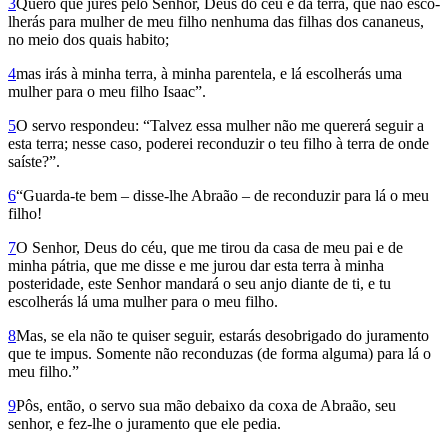
3
Quero que jures pelo Senhor, Deus do céu e da terra, que não esco­
lherás para mulher de meu filho nenhuma das filhas dos cananeus,
no meio dos quais habito;
4
mas irás à minha terra, à minha parentela, e lá escolherás uma
mulher para o meu filho Isaac”.
5
O servo respondeu: “Talvez essa mulher não me quererá seguir a
esta terra; nesse caso, poderei reconduzir o teu filho à terra de onde
saíste?”.
6
“Guarda-te bem – disse-lhe Abraão – de reconduzir para lá o meu
filho!
7
O Senhor, Deus do céu, que me tirou da casa de meu pai e de
minha pátria, que me disse e me jurou dar esta terra à minha
posteridade, este Senhor mandará o seu anjo diante de ti, e tu
escolherás lá uma mulher para o meu filho.
8
Mas, se ela não te quiser seguir, estarás desobrigado do juramento
que te impus. Somente não reconduzas (de forma alguma) para lá o
meu filho.”
9
Pôs, então, o servo sua mão debaixo da coxa de Abraão, seu
senhor, e fez-lhe o juramento que ele pedia.