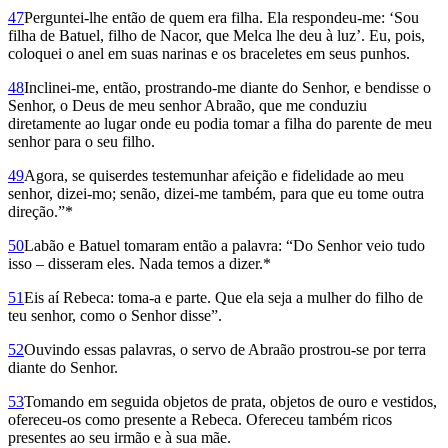
47
Perguntei-lhe então de quem era filha. Ela respondeu-me: ‘Sou
filha de Batuel, filho de Nacor, que Melca lhe deu à luz’. Eu, pois,
coloquei o anel em suas narinas e os braceletes em seus punhos.
48
Inclinei-me, então, prostrando-me diante do Senhor, e bendisse o
Senhor, o Deus de meu senhor Abraão, que me conduziu
diretamente ao lugar onde eu podia tomar a filha do parente de meu
senhor para o seu filho.
49
Agora, se quiserdes testemunhar afeição e fidelidade ao meu
senhor, dizei-mo; senão, dizei-me também, para que eu tome outra
direção.”*
50
Labão e Batuel tomaram então a palavra: “Do Senhor veio tudo
isso – disseram eles. Nada temos a dizer.*
51
Eis aí Rebeca: toma-a e parte. Que ela seja a mulher do filho de
teu senhor, como o Senhor disse”.
52
Ouvindo essas palavras, o servo de Abraão prostrou-se por terra
diante do Senhor.
53
Tomando em seguida objetos de prata, objetos de ouro e vestidos,
ofereceu-os como presente a Rebeca. Ofereceu também ricos
presentes ao seu irmão e à sua mãe.