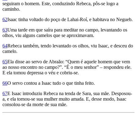
seguiram o homem. Este, conduzindo Rebeca, pôs-se logo a
caminho.
62
Isaac tinha voltado do poço de Lahai-Roí, e habitava no Negueb.
63
Uma tarde em que saíra para meditar no campo, levantando os
olhos, viu alguns camelos que se aproximavam.
64
Rebeca também, tendo levantado os olhos, viu Isaac, e desceu do
camelo.
65
Ela disse ao servo de Abraão: “Quem é aquele homem que vem
ao nosso encontro no campo?”. “É o meu senhor” – respondeu ele.
E ela tomou depressa o véu e cobriu-se.
66
O servo contou a Isaac tudo o que tinha feito.
67
E Isaac introduziu Rebeca na tenda de Sara, sua mãe. Desposou-
a, e ela tornou-se sua mulher muito amada. E, desse modo, Isaac
consolou-se da morte de sua mãe.