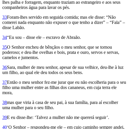
lhes palha e forragem, enquanto traziam ao estrangeiro e aos seus
companheiros água para lavar os pés.
33
Foram-lhes servido em seguida comida; mas ele disse: “Não
comerei nada enquanto não expuser o que tenho a dizer” – “Fala” –
disse Labão.
34
“Eu sou – disse ele – escravo de Abraão.
35
O Senhor encheu de bênçãos o meu senhor, que se tornou
poderoso; e deu-lhe ovelhas e bois, prata e ouro, servos e servas,
camelos e jumentos.
36
Sara, mu­lher de meu senhor, apesar de sua velhice, deu-lhe à luz
um filho, ao qual ele deu todos os seus bens.
37
Então o meu senhor fez-me jurar que eu não escolheria para o seu
filho uma mulher entre as filhas dos cananeus, em cuja terra ele
mora,
38
mas que viria à casa de seu pai, à sua família, para aí escolher
uma mulher para o seu filho.
39
E eu disse-lhe: ‘Talvez a mulher não me quererá seguir’.
40
‘O Senhor – res­pondeu-me ele – em cujo caminho sempre andei,