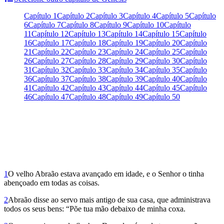
Capítulo 1
Capítulo 2
Capítulo 3
Capítulo 4
Capítulo 5
Capítulo
6
Capítulo 7
Capítulo 8
Capítulo 9
Capítulo 10
Capítulo
11
Capítulo 12
Capítulo 13
Capítulo 14
Capítulo 15
Capítulo
16
Capítulo 17
Capítulo 18
Capítulo 19
Capítulo 20
Capítulo
21
Capítulo 22
Capítulo 23
Capítulo 24
Capítulo 25
Capítulo
26
Capítulo 27
Capítulo 28
Capítulo 29
Capítulo 30
Capítulo
31
Capítulo 32
Capítulo 33
Capítulo 34
Capítulo 35
Capítulo
36
Capítulo 37
Capítulo 38
Capítulo 39
Capítulo 40
Capítulo
41
Capítulo 42
Capítulo 43
Capítulo 44
Capítulo 45
Capítulo
46
Capítulo 47
Capítulo 48
Capítulo 49
Capítulo 50
1
O velho Abraão estava avançado em idade, e o Se­nhor o tinha
abençoado em todas as coisas.
2
Abraão disse ao servo mais antigo de sua casa, que administrava
todos os seus bens: “Põe tua mão debaixo de minha coxa.