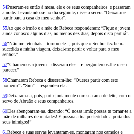
54
Puseram-se então à mesa, ele e os seus companheiros, e passaram
a noite. Levantando-se no dia seguinte, disse o servo: “Deixai-me
partir para a casa do meu senhor”.
55
Ao que o irmão e a mãe de Rebeca responderam: “Fique a jovem
ainda conosco alguns dias, ao menos dez dias; depois disto partirá”.
56
“Não me retenhais – tornou ele –, pois que o Senhor fez bem-
sucedida a minha viagem, deixai-me partir e voltar para o meu
senhor.”
57
“Chamemos a jovem – disseram eles – e perguntemos-lhe o seu
parecer.”
58
Chamaram Rebeca e disseram-lhe: “Queres partir com este
homem?”. “Sim” – respondeu ela.
59
Dei­xaram-na, pois, partir juntamente com sua ama de leite, com o
servo de Abraão e seus companheiros.
60
Eles abençoaram-na, dizendo: “Ó nossa irmã: possas tu tornar-te a
mãe de milhares de miríades! E possua a tua posteridade a porta dos
seus inimigos!”.
61
Rebeca e suas servas levantaram-se, montaram nos camelos e