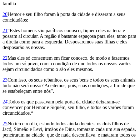
família.
20
Hemor e seu filho foram à porta da cidade e disseram a seus
concidadãos:
21
“Estes homens são pacíficos conosco; fiquem eles na terra e
possam aí circular. A região é bastante espaçosa para eles, tanto para
a direita como para a esquerda. Des­posaremos suas filhas e eles
desposarão as nossas.
22
Mas eles só consentem em ficar conosco, de modo a fazermos
todos um só povo, com a condição de que todos os nossos varões
sejam circuncidados como o são eles mesmos.
23
Com isso, os seus rebanhos, os seus bens e todos os seus animais,
tudo não será nosso? Aceitemos, pois, suas condições, a fim de que
se estabeleçam entre nós”.
24
Todos os que passavam pela porta da cidade deixaram-se
convencer por Hemor e Siquém, seu filho, e todos os varões foram
circuncidados.*
25
No terceiro dia, estando todos ainda doentes, os dois filhos de
Jacó, Simeão e Levi, irmãos de Dina, tomaram cada um sua espada,
penetraram na cidade, que de nada desconfiava, e mataram todos os