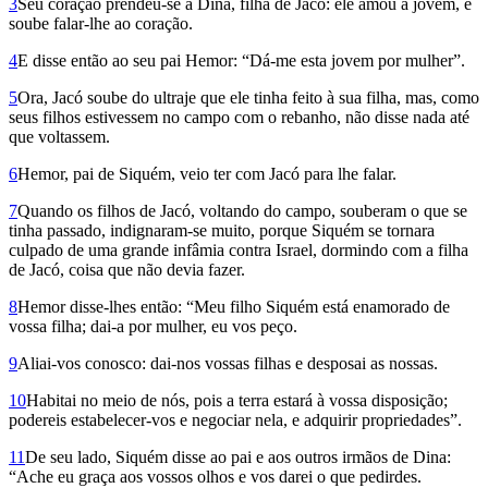
3
Seu coração prendeu-se a Dina, filha de Jacó: ele amou a jovem, e
soube falar-lhe ao coração.
4
E disse então ao seu pai Hemor: “Dá-me esta jovem por mulher”.
5
Ora, Jacó soube do ultraje que ele tinha feito à sua filha, mas, como
seus filhos estivessem no campo com o rebanho, não disse nada até
que voltassem.
6
Hemor, pai de Siquém, veio ter com Jacó para lhe falar.
7
Quando os filhos de Jacó, voltando do campo, souberam o que se
tinha passado, indignaram-se muito, porque Siquém se tornara
culpado de uma grande infâmia contra Israel, dormindo com a filha
de Jacó, coisa que não devia fazer.
8
Hemor disse-lhes então: “Meu filho Siquém está enamorado de
vossa filha; dai-a por mulher, eu vos peço.
9
Aliai-vos conosco: dai-nos vossas filhas e des­posai as nossas.
10
Habitai no meio de nós, pois a terra estará à vossa disposição;
podereis estabelecer-vos e negociar nela, e adquirir propriedades”.
11
De seu lado, Siquém disse ao pai e aos outros irmãos de Dina:
“Ache eu graça aos vossos olhos e vos darei o que pedirdes.