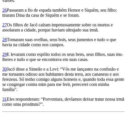
varões.
26
Passaram a fio de espada também Hemor e Siquém, seu filho;
tiraram Dina da casa de Siquém e se foram.
27
Os filhos de Jacó caíram impetuosamente sobre os mortos e
assolaram a cidade, porque haviam ultrajado sua irmã.
28
Tomaram suas ovelhas, seus bois, seus jumentos e tudo o que
havia na cidade como nos campos.
29
E levaram como espólio todos os seus bens, seus filhos, suas mu­
lheres e tudo o que se encontrava em suas casas.
30
Jacó disse a Simeão e a Levi: “Vós me lançastes na confusão e
me tornastes odioso aos habitantes desta terra, aos cananeus e aos
ferezeus. Só tenho comigo alguns homens e, quando toda essa gente
se congregar contra mim para me ferir, perecerei com minha
família”.
31
Eles res­ponderam: “Porventura, devíamos deixar tratar nossa irmã
como uma prostituta?”.