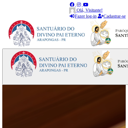
Olá, Visitante!
Fazer log-in
Cadastrar-se