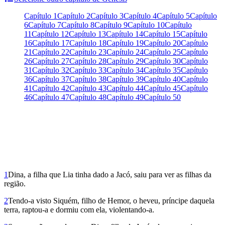
Capítulo 1
Capítulo 2
Capítulo 3
Capítulo 4
Capítulo 5
Capítulo
6
Capítulo 7
Capítulo 8
Capítulo 9
Capítulo 10
Capítulo
11
Capítulo 12
Capítulo 13
Capítulo 14
Capítulo 15
Capítulo
16
Capítulo 17
Capítulo 18
Capítulo 19
Capítulo 20
Capítulo
21
Capítulo 22
Capítulo 23
Capítulo 24
Capítulo 25
Capítulo
26
Capítulo 27
Capítulo 28
Capítulo 29
Capítulo 30
Capítulo
31
Capítulo 32
Capítulo 33
Capítulo 34
Capítulo 35
Capítulo
36
Capítulo 37
Capítulo 38
Capítulo 39
Capítulo 40
Capítulo
41
Capítulo 42
Capítulo 43
Capítulo 44
Capítulo 45
Capítulo
46
Capítulo 47
Capítulo 48
Capítulo 49
Capítulo 50
1
Dina, a filha que Lia tinha dado a Jacó, saiu para ver as filhas da
região.
2
Tendo-a visto Siquém, filho de Hemor, o heveu, príncipe daquela
terra, raptou-a e dormiu com ela, violentando-a.