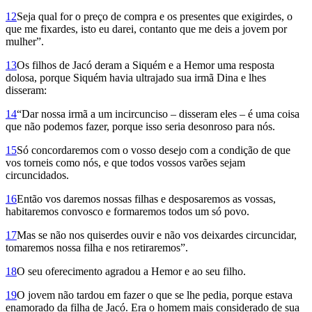
12
Seja qual for o preço de compra e os presentes que exigirdes, o
que me fixar­des, isto eu darei, contanto que me deis a jovem por
mulher”.
13
Os filhos de Jacó deram a Siquém e a Hemor uma resposta
dolosa, porque Siquém havia ultrajado sua irmã Dina e lhes
disseram:
14
“Dar nossa irmã a um incircunciso – disseram eles – é uma coisa
que não podemos fazer, porque isso seria desonroso para nós.
15
Só concordaremos com o vosso desejo com a condição de que
vos torneis como nós, e que todos vossos varões sejam
circuncidados.
16
Então vos daremos nossas filhas e desposaremos as vossas,
habitaremos convosco e formaremos todos um só povo.
17
Mas se não nos quiserdes ouvir e não vos deixardes circuncidar,
tomaremos nossa filha e nos retiraremos”.
18
O seu oferecimento agradou a Hemor e ao seu filho.
19
O jovem não tardou em fazer o que se lhe pedia, porque estava
enamorado da filha de Jacó. Era o homem mais considerado de sua