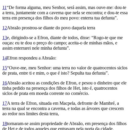
11
“De forma alguma, meu Senhor, será assim, mas ouve-me: dou-te
a terra, juntamente com a caverna que nela se encontra; e dou-te essa
terra em presença dos filhos do meu povo: enterra tua defunta”.
12
Abraão prostrou-se diante do povo daquela terra
13
e, dirigindo-se a Efron, diante de todos, disse: “Rogo-te que me
ouças: eu te dou o preço do campo; aceita-o de minhas mãos, e
assim enterrarei nele minha defunta”.
14
Efron respondeu a Abraão:
15
“Ouve-me, meu Senhor: uma terra no valor de quatrocentos siclos
de prata, entre ti e mim, o que é isto? Sepulta tua defunta”.
16
Abraão aceitou as condições de Efron, e pesou o dinheiro que ele
tinha pedido na presença dos filhos de Het, isto é, quatrocentos
siclos de prata em moeda corrente no comércio.
17
A terra de Efron, situada em Macpela, defronte de Mambré, a
terra na qual se encontra a caverna, e todas as árvores que crescem
ao redor nos limites desta terra,
18
tornaram-se assim propriedade de Abraão, em presença dos filhos
de Het e de todos aqueles que entravam pela porta da cidade.