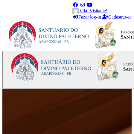
Olá, Visitante!
Fazer log-in
Cadastrar-se