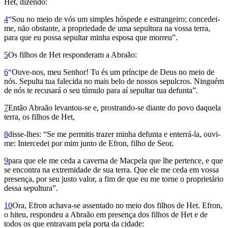
Het, dizendo:
4
“Sou no meio de vós um simples hóspede e estrangeiro; concedei-
me, não obstante, a propriedade de uma sepultura na vossa terra,
para que eu possa sepul­tar minha esposa que morreu”.
5
Os fi­lhos de Het responderam a Abraão:
6
“Ouve-nos, meu Senhor! Tu és um príncipe de Deus no meio de
nós. Sepulta tua falecida no mais belo de nossos sepulcros. Ninguém
de nós te recusará o seu túmulo para aí sepultar tua defunta”.
7
Então Abraão levantou-se e, prostrando-se diante do povo daquela
terra, os filhos de Het,
8
disse-lhes: “Se me permitis trazer minha defunta e enterrá-la, ouvi-
me: Intercedei por mim junto de Efron, filho de Seor,
9
para que ele me ceda a caverna de Macpela que lhe pertence, e que
se encontra na extremidade de sua terra. Que ele me ceda em vossa
presença, por seu justo valor, a fim de que eu me torne o proprietário
dessa sepultura”.
10
Ora, Efron achava-se assentado no meio dos filhos de Het. Efron,
o hiteu, respondeu a Abraão em presença dos filhos de Het e de
todos os que entravam pela porta da cidade: