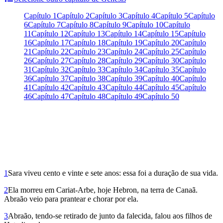
Capítulo 1
Capítulo 2
Capítulo 3
Capítulo 4
Capítulo 5
Capítulo
6
Capítulo 7
Capítulo 8
Capítulo 9
Capítulo 10
Capítulo
11
Capítulo 12
Capítulo 13
Capítulo 14
Capítulo 15
Capítulo
16
Capítulo 17
Capítulo 18
Capítulo 19
Capítulo 20
Capítulo
21
Capítulo 22
Capítulo 23
Capítulo 24
Capítulo 25
Capítulo
26
Capítulo 27
Capítulo 28
Capítulo 29
Capítulo 30
Capítulo
31
Capítulo 32
Capítulo 33
Capítulo 34
Capítulo 35
Capítulo
36
Capítulo 37
Capítulo 38
Capítulo 39
Capítulo 40
Capítulo
41
Capítulo 42
Capítulo 43
Capítulo 44
Capítulo 45
Capítulo
46
Capítulo 47
Capítulo 48
Capítulo 49
Capítulo 50
1
Sara viveu cento e vinte e sete anos: essa foi a duração de sua vida.
2
Ela morreu em Cariat-Arbe, hoje Hebron, na terra de Canaã.
Abraão veio para prantear e chorar por ela.
3
Abraão, tendo-se retirado de junto da falecida, falou aos filhos de