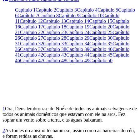
Capítulo 1
Capítulo 2
Capítulo 3
Capítulo 4
Capítulo 5
Capítulo
6
Capítulo 7
Capítulo 8
Capítulo 9
Capítulo 10
Capítulo
11
Capítulo 12
Capítulo 13
Capítulo 14
Capítulo 15
Capítulo
16
Capítulo 17
Capítulo 18
Capítulo 19
Capítulo 20
Capítulo
21
Capítulo 22
Capítulo 23
Capítulo 24
Capítulo 25
Capítulo
26
Capítulo 27
Capítulo 28
Capítulo 29
Capítulo 30
Capítulo
31
Capítulo 32
Capítulo 33
Capítulo 34
Capítulo 35
Capítulo
36
Capítulo 37
Capítulo 38
Capítulo 39
Capítulo 40
Capítulo
41
Capítulo 42
Capítulo 43
Capítulo 44
Capítulo 45
Capítulo
46
Capítulo 47
Capítulo 48
Capítulo 49
Capítulo 50
1
Ora, Deus lembrou-se de Noé e de todos os animais selvagens e de
todos os animais domésticos que estavam com ele na arca. Fez
soprar um vento sobre a terra, e as águas baixaram.
2
As fontes do abismo fecharam-se, assim como as barreiras do céu,
e foram retidas as chuvas.