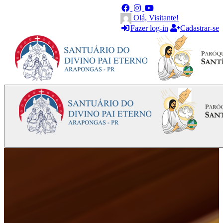
Olá, Visitante!
Fazer log-in
Cadastrar-se