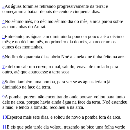
3
As águas foram se retirando progressivamente da terra; e
começaram a baixar depois de cento e cinquenta dias.
4
No sétimo mês, no décimo sétimo dia do mês, a arca parou sobre
as montanhas do Ararat.
5
Entretanto, as águas iam dimi­nuin­do pouco a pouco até o décimo
mês; e no décimo mês, no primeiro dia do mês, apareceram os
cumes das montanhas.
6
No fim de quarenta dias, abriu Noé a janela que tinha feito na arca
7
e deixou sair um corvo, o qual, saindo, voava de um lado para
outro, até que aparecesse a terra seca.
8
Soltou também uma pomba, para ver se as águas teriam já
diminuído na face da terra.
9
A pomba, porém, não encon­trando onde pousar, voltou para junto
dele na arca, porque havia ainda água na face da terra. Noé esten­deu
a mão, e tendo-a tomado, recolheu-a na arca.
10
Esperou mais sete dias, e soltou de novo a pomba fora da arca.
11
E eis que pela tarde ela voltou, trazendo no bico uma folha verde