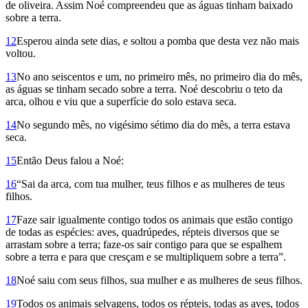
de oliveira. Assim Noé compreendeu que as águas tinham baixado
sobre a terra.
12
Esperou ainda sete dias, e soltou a pomba que desta vez não mais
voltou.
13
No ano seiscentos e um, no pri­mei­ro mês, no primeiro dia do mês,
as águas se tinham secado sobre a terra. Noé descobriu o teto da
arca, olhou e viu que a superfície do solo estava seca.
14
No segundo mês, no vigésimo sétimo dia do mês, a terra estava
seca.
15
Então Deus falou a Noé:
16
“Sai da arca, com tua mulher, teus filhos e as mulheres de teus
filhos.
17
Faze sair igualmente contigo todos os animais que estão contigo
de todas as espécies: aves, quadrúpedes, répteis diversos que se
arrastam sobre a terra; faze-os sair contigo para que se espalhem
sobre a terra e para que cresçam e se multipliquem sobre a terra”.
18
Noé saiu com seus filhos, sua mulher e as mulheres de seus fi­lhos.
19
Todos os animais selva­gens, todos os répteis, todas as aves, todos